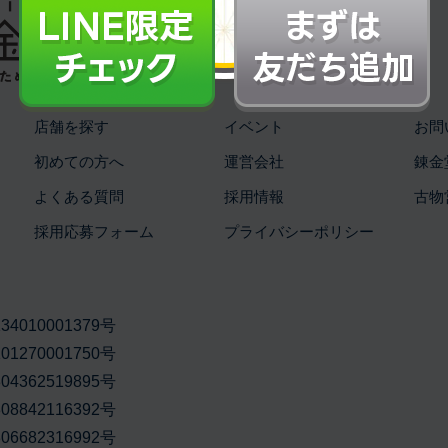
全国展開中の総合リユースショップです。
店舗を探す
イベント
お問
初めての方へ
運営会社
錬金
よくある質問
採用情報
古物
採用応募フォーム
プライバシーポリシー
010001379号
270001750号
362519895号
842116392号
682316992号