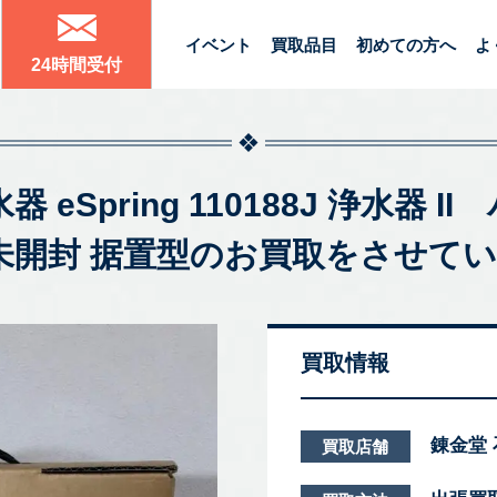
イベント
買取品目
初めての方へ
よ
24時間受付
 eSpring 110188J 浄水器 I
 未開封 据置型のお買取をさせて
買取情報
錬金堂
買取店舗