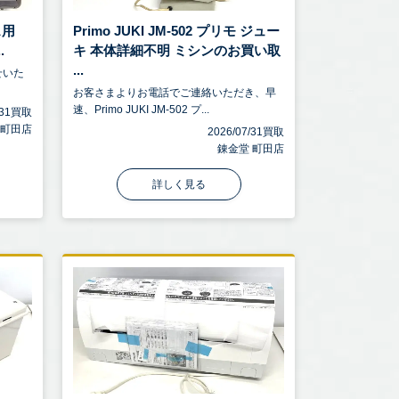
ス用
Primo JUKI JM-502 プリモ ジュー
.
キ 本体詳細不明 ミシンのお買い取
...
せいた
お客さまよりお電話でご連絡いただき、早
速、Primo JUKI JM-502 プ...
7/31買取
 町田店
2026/07/31買取
錬金堂 町田店
詳しく見る