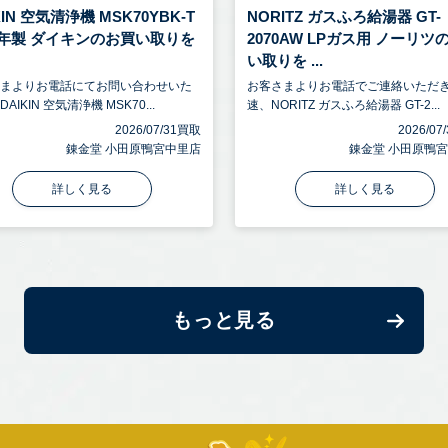
KIN 空気清浄機 MSK70YBK-T
NORITZ ガスふろ給湯器 GT-
21年製 ダイキンのお買い取りを
2070AW LPガス用 ノーリツ
い取りを ...
さまよりお電話にてお問い合わせいた
お客さまよりお電話でご連絡いただ
AIKIN 空気清浄機 MSK70...
速、NORITZ ガスふろ給湯器 GT-2...
2026/07/31買取
2026/0
錬金堂 小田原鴨宮中里店
錬金堂 小田原鴨
詳しく見る
詳しく見る
もっと見る