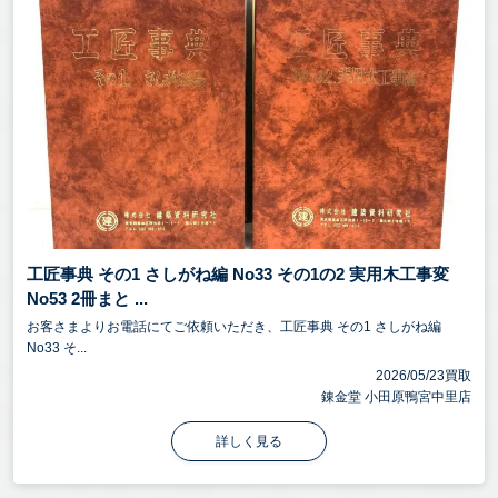
工匠事典 その1 さしがね編 No33 その1の2 実用木工事変
No53 2冊まと ...
お客さまよりお電話にてご依頼いただき、工匠事典 その1 さしがね編
No33 そ...
2026/05/23買取
錬金堂 小田原鴨宮中里店
詳しく見る