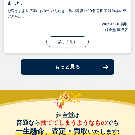
ました。
お客さまより店頭にお持ちいただき、御城碁譜 全10巻揃 囲碁 和装本の査
定のため...
2025/09/18買取
錬金堂 藤沢店
詳しく見る
もっと見る
錬金堂
は
普通なら
捨ててしまうようなもの
でも
一生懸命、査定・買取
いたします!