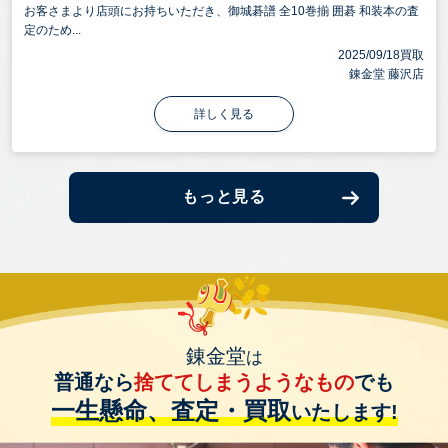
お客さまより店頭にお持ちいただき、御城碁譜 全10巻揃 囲碁 和装本の査
定のため...
2025/09/18買取
錬金堂 藤沢店
詳しく見る
もっと見る
錬金堂
は
普通なら
捨ててしまうようなもの
でも
一生懸命、査定・買取
いたします!