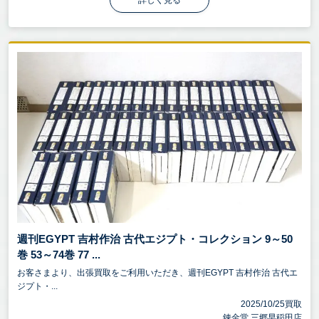
詳しく見る
週刊EGYPT 吉村作治 古代エジプト・コレクション 9～50
巻 53～74巻 77 ...
お客さまより、出張買取をご利用いただき、週刊EGYPT 吉村作治 古代エ
ジプト・...
2025/10/25買取
錬金堂 三郷早稲田店