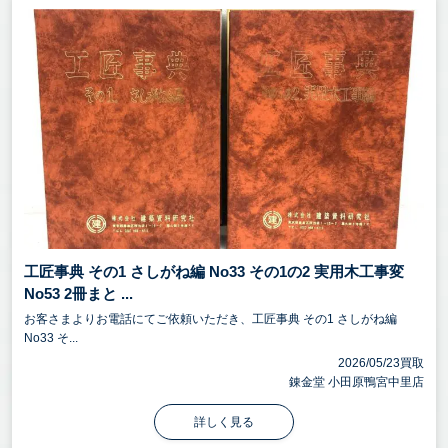
工匠事典 その1 さしがね編 No33 その1の2 実用木工事変
No53 2冊まと ...
お客さまよりお電話にてご依頼いただき、工匠事典 その1 さしがね編
No33 そ...
2026/05/23買取
錬金堂 小田原鴨宮中里店
詳しく見る