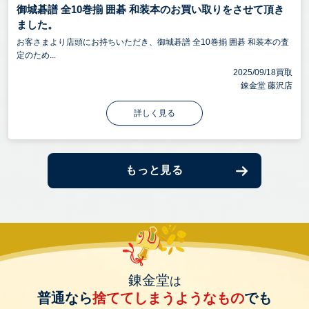
御城碁譜 全10巻揃 囲碁 和装本のお買い取りをさせて頂き
ました。
お客さまより店頭にお持ちいただき、御城碁譜 全10巻揃 囲碁 和装本の査
定のため...
2025/09/18買取
錬金堂 藤沢店
詳しく見る
もっと見る
錬金堂
は
普通なら
捨ててしまうようなもの
でも