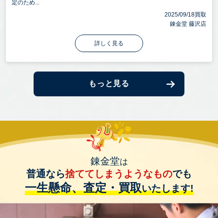
定のため...
2025/09/18買取
錬金堂 藤沢店
詳しく見る
もっと見る
錬金堂
は
普通なら
捨ててしまうようなもの
でも
一生懸命、査定・買取
いたします!