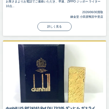
お客さまよりお電話でご連絡いただき、早速、ZIPPO ジッポー ライター
10点...
2026/06/30買取
錬金堂 小田原鴨宮中里店
詳しく見る
dunhill US.RE24163 Ref DU 72/105 ダンヒル ガスライ ...