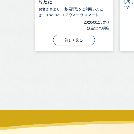
りたた ...
お客
だき、a
お客さまより、出張買取をご利用いただ
き、airweave エアウィーヴ スマート...
2026/06/15買取
錬金堂 札幌店
詳しく見る