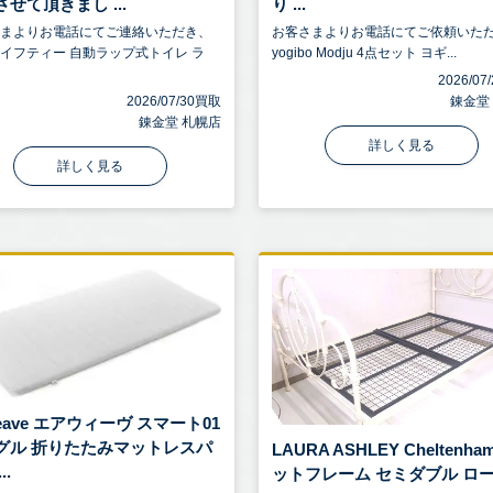
せて頂きまし ...
り ...
さまよりお電話にてご連絡いただき、
お客さまよりお電話にてご依頼いた
イフティー 自動ラップ式トイレ ラ
yogibo Modju 4点セット ヨギ...
2026/0
2026/07/30買取
錬金堂
錬金堂 札幌店
詳しく見る
詳しく見る
weave エアウィーヴ スマート01
グル 折りたたみマットレスパ
LAURA ASHLEY Cheltenha
..
ットフレーム セミダブル ロ