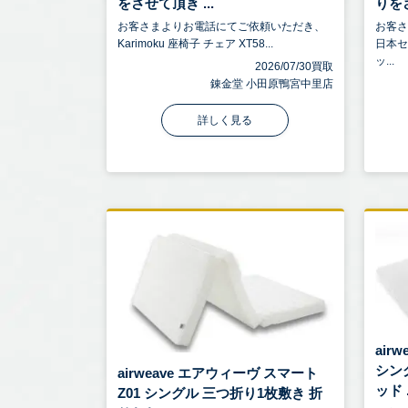
をさせて頂き ...
りをさ
お客さまよりお電話にてご依頼いただき、
お客
Karimoku 座椅子 チェア XT58...
日本セ
ッ...
2026/07/30買取
錬金堂 小田原鴨宮中里店
詳しく見る
air
シン
airweave エアウィーヴ スマート
ッド .
Z01 シングル 三つ折り1枚敷き 折