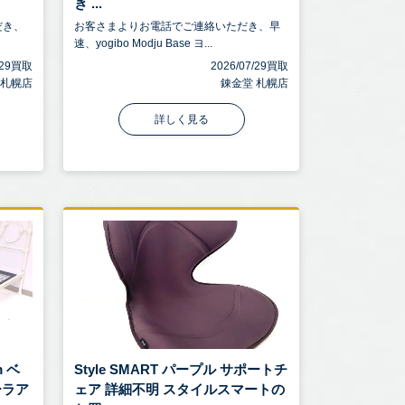
き ...
だき、
お客さまよりお電話でご連絡いただき、早
速、yogibo Modju Base ヨ...
7/29買取
2026/07/29買取
 札幌店
錬金堂 札幌店
詳しく見る
m ベ
Style SMART パープル サポートチ
ーラア
ェア 詳細不明 スタイルスマートの