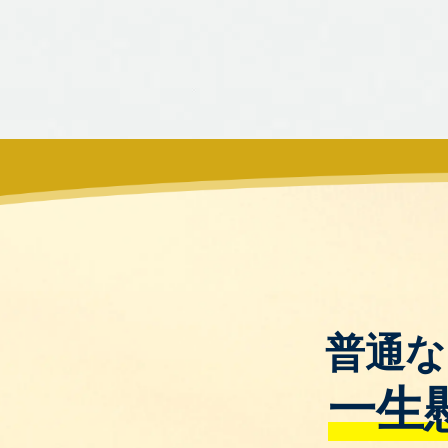
普通な
一生