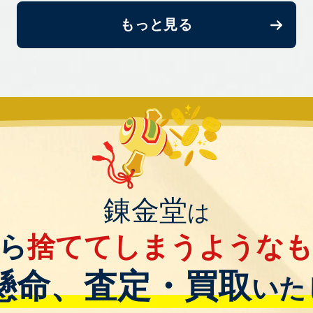
もっと見る
錬金堂
は
ら
捨ててしまうような
懸命、査定・買取
いた