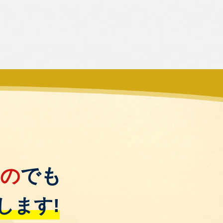
もの
でも
します!