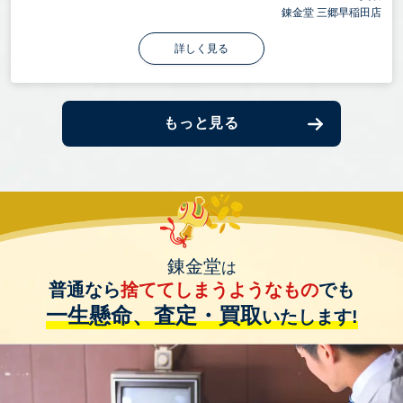
錬金堂 三郷早稲田店
詳しく見る
もっと見る
錬金堂
は
普通なら
捨ててしまうようなもの
でも
一生懸命、査定・買取
いたします!