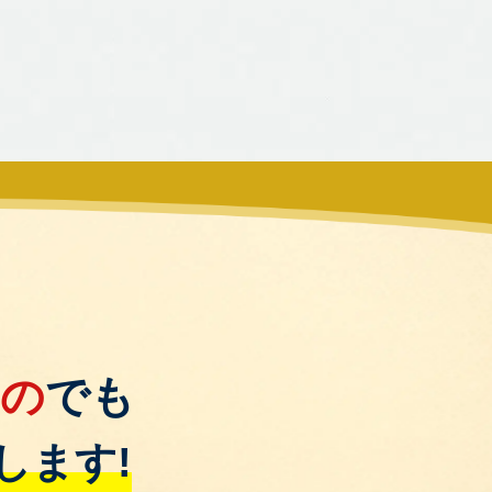
もの
でも
します!