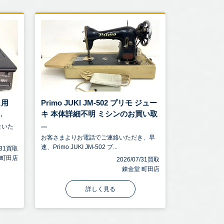
ス用
Primo JUKI JM-502 プリモ ジュー
.
キ 本体詳細不明 ミシンのお買い取
...
せいた
お客さまよりお電話でご連絡いただき、早
速、Primo JUKI JM-502 プ...
7/31買取
 町田店
2026/07/31買取
錬金堂 町田店
詳しく見る