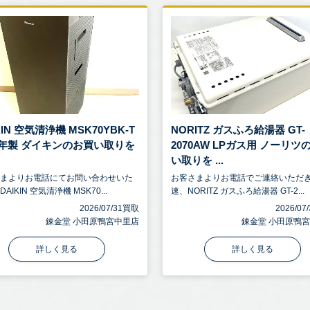
KIN 空気清浄機 MSK70YBK-T
NORITZ ガスふろ給湯器 GT-
21年製 ダイキンのお買い取りを
2070AW LPガス用 ノーリツ
い取りを ...
さまよりお電話にてお問い合わせいた
お客さまよりお電話でご連絡いただ
AIKIN 空気清浄機 MSK70...
速、NORITZ ガスふろ給湯器 GT-2...
2026/07/31買取
2026/0
錬金堂 小田原鴨宮中里店
錬金堂 小田原鴨
詳しく見る
詳しく見る