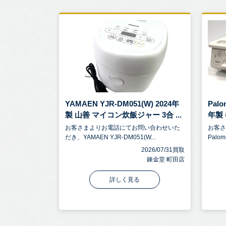
YAMAEN YJR-DM051(W) 2024年
Palo
製 山善 マイコン炊飯ジャー 3合 ...
年製 
お客さまよりお電話にてお問い合わせいた
お客
だき、YAMAEN YJR-DM051(W...
Palom
2026/07/31買取
錬金堂 町田店
詳しく見る