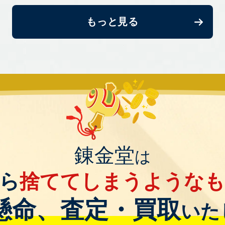
もっと見る
錬金堂
は
ら
捨ててしまうような
懸命、査定・買取
いた