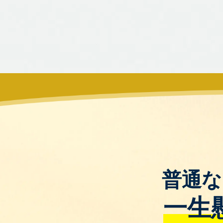
普通な
一生