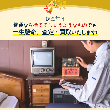
錬金堂
は
普通なら
捨ててしまうようなもの
でも
一生懸命、査定・買取
いたします!