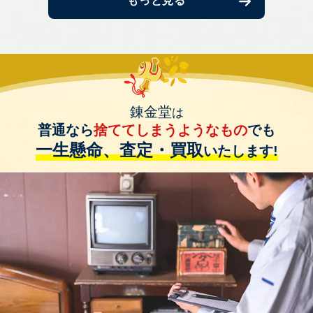
もっと見る
錬金堂
は
普通なら
捨ててしまうようなもの
でも
一生懸命、査定・買取
いたします!