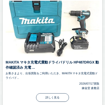
MAKITA マキタ充電式震動ドライバドリル HP487DRGX 動
作確認済み 充電 ...
お客さまより、出張買取をご利用いただき、MAKITA マキタ充電式震動ド
ライバド...
2026/07/17買取
錬金堂 倉敷店
詳しく見る