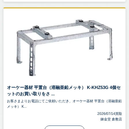
オーケー器材 平置台（溶融亜鉛メッキ） K-KHZ53G 4個セ
ットのお買い取りをさ ...
お客さまよりお電話にてご依頼いただき、オーケー器材 平置台（溶融亜鉛
メッキ） K...
2026/07/14買取
錬金堂 倉敷店