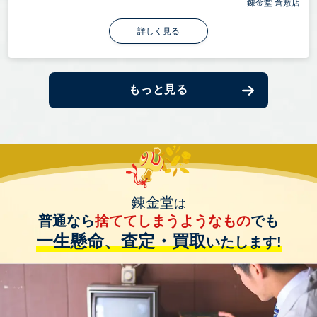
錬金堂 倉敷店
詳しく見る
もっと見る
錬金堂
は
普通なら
捨ててしまうようなもの
でも
一生懸命、査定・買取
いたします!