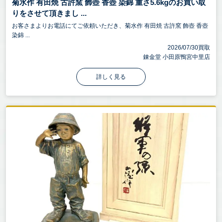
菊水作 有田焼 古許窯 飾壺 香壺 染錦 重さ5.6kgのお買い取
りをさせて頂きまし ...
お客さまよりお電話にてご依頼いただき、菊水作 有田焼 古許窯 飾壺 香壺
染錦 ...
2026/07/30買取
錬金堂 小田原鴨宮中里店
詳しく見る