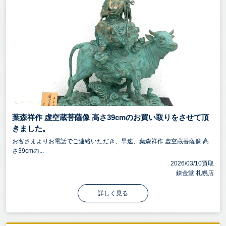
葉森祥作 虚空蔵菩薩像 高さ39cmのお買い取りをさせて頂
きました。
お客さまよりお電話でご連絡いただき、早速、葉森祥作 虚空蔵菩薩像 高
さ39cmの...
2026/03/10買取
錬金堂 札幌店
詳しく見る