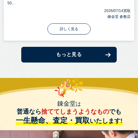
50...
2026/07/14買取
錬金堂 倉敷店
詳しく見る
もっと見る
錬金堂
は
普通なら
捨ててしまうようなもの
でも
一生懸命、査定・買取
いたします!