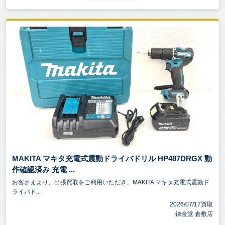
MAKITA マキタ充電式震動ドライバドリル HP487DRGX 動
作確認済み 充電 ...
お客さまより、出張買取をご利用いただき、MAKITA マキタ充電式震動ド
ライバド...
2026/07/17買取
錬金堂 倉敷店