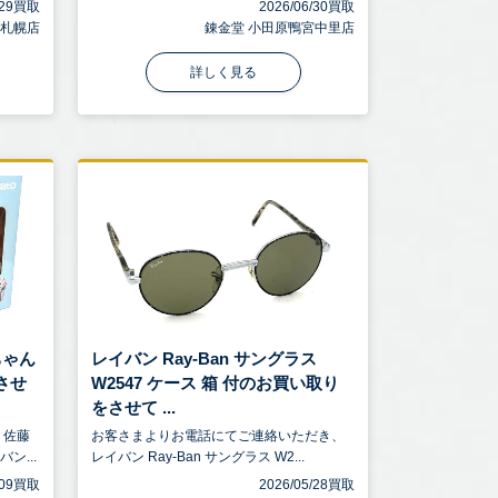
7/29買取
2026/06/30買取
 札幌店
錬金堂 小田原鴨宮中里店
詳しく見る
ちゃん
レイバン Ray-Ban サングラス
させ
W2547 ケース 箱 付のお買い取り
をさせて ...
、佐藤
お客さまよりお電話にてご連絡いただき、
ン...
レイバン Ray-Ban サングラス W2...
6/09買取
2026/05/28買取