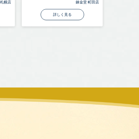
 札幌店
錬金堂 町田店
詳しく見る