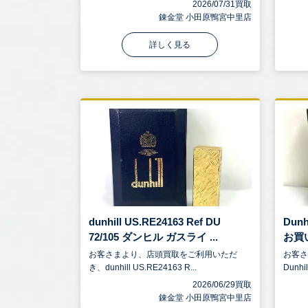
2026/07/31買取
錬金堂 小田原鴨宮中里店
詳しく見る
dunhill US.RE24163 Ref DU
Dun
72/105 ダンヒル ガスライ ...
お買
お客さまより、店頭買取をご利用いただ
お客
き、dunhill US.RE24163 R...
Dunh
2026/06/29買取
錬金堂 小田原鴨宮中里店