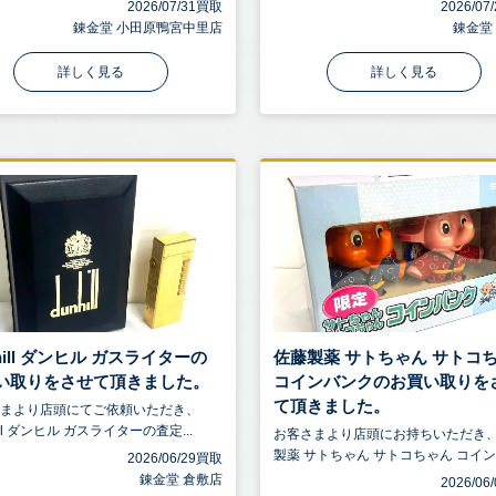
2026/07/31買取
2026/0
錬金堂 小田原鴨宮中里店
錬金堂
詳しく見る
詳しく見る
hill ダンヒル ガスライターの
佐藤製薬 サトちゃん サトコ
い取りをさせて頂きました。
コインバンクのお買い取りを
て頂きました。
さまより店頭にてご依頼いただき、
ill ダンヒル ガスライターの査定...
お客さまより店頭にお持ちいただき
製薬 サトちゃん サトコちゃん コインバ
2026/06/29買取
錬金堂 倉敷店
2026/0