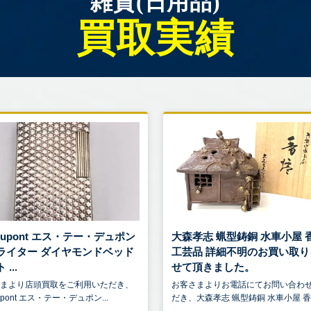
雑貨(日用品)
買取実績
.Dupont エス・テー・デュポン
大森孝志 蝋型鋳銅 水車小屋 
ライター ダイヤモンドベッド
工芸品 詳細不明のお買い取り
...
せて頂きました。
さまより店頭買取をご利用いただき、
お客さまよりお電話にてお問い合わ
Dupont エス・テー・デュポン...
だき、大森孝志 蝋型鋳銅 水車小屋 香炉 