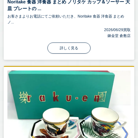
Noritake 食器 洋食器 まとめ ノリタケ カップ＆ソーサー 大
皿 プレートの ...
お客さまよりお電話にてご依頼いただき、Noritake 食器 洋食器 まとめ
ノ...
2026/06/29買取
錬金堂 倉敷店
詳しく見る