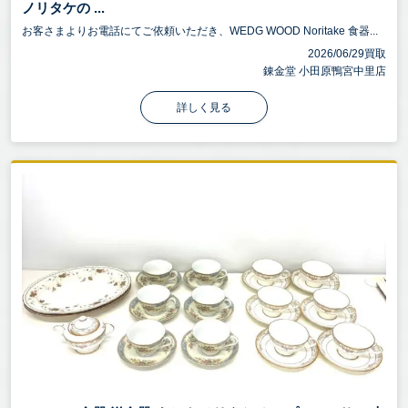
ノリタケの ...
お客さまよりお電話にてご依頼いただき、WEDG WOOD Noritake 食器...
2026/06/29買取
錬金堂 小田原鴨宮中里店
詳しく見る