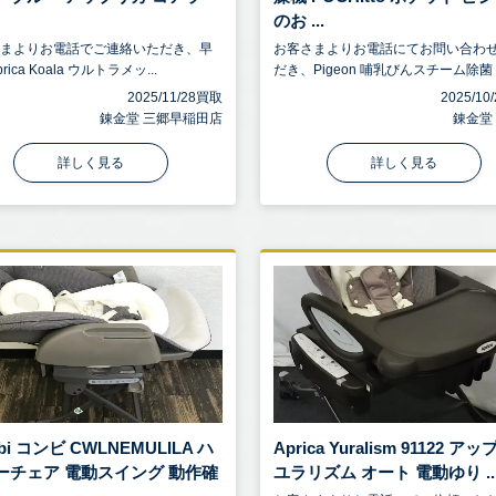
のお ...
さまよりお電話でご連絡いただき、早
お客さまよりお電話にてお問い合わ
rica Koala ウルトラメッ...
だき、Pigeon 哺乳びんスチーム除菌・.
2025/11/28買取
2025/1
錬金堂 三郷早稲田店
錬金堂
詳しく見る
詳しく見る
bi コンビ CWLNEMULILA ハ
Aprica Yuralism 91122 ア
ーチェア 電動スイング 動作確
ユラリズム オート 電動ゆり ..