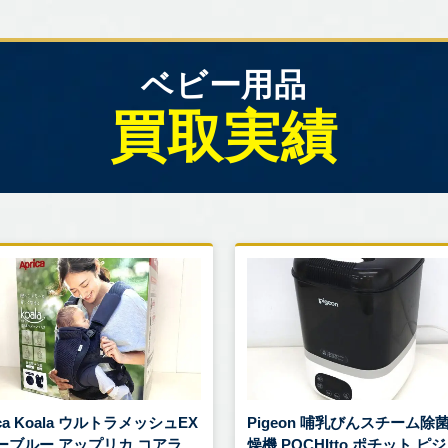
ベビー用品
買取実績
ica Koala ウルトラメッシュEX
Pigeon 哺乳びんスチーム除
ーブルー アップリカ コアラ
燥機 POCHItto ポチット ピ