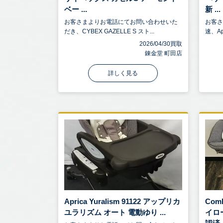
ベー ...
新 ...
お客さまよりお電話にてお問い合わせいた
お客
だき、CYBEX GAZELLE S スト...
速、Ap
2026/04/30買取
錬金堂 町田店
詳しく見る
Aprica Yuralism 91122 アップリカ
Com
ユラリズム オート 電動ゆり ...
イロ