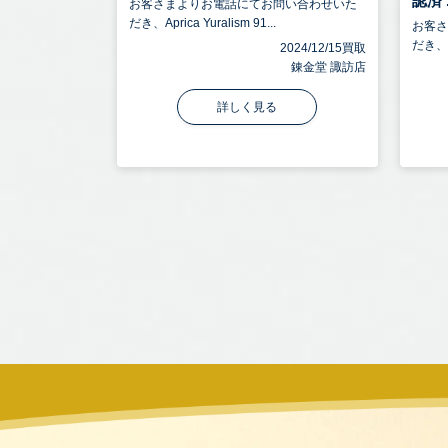
認済 .
お客さまよりお電話にてお問い合わせいた
だき、Aprica Yuralism 91...
お客
だき、C
2024/12/15買取
錬金堂 諏訪店
詳しく見る