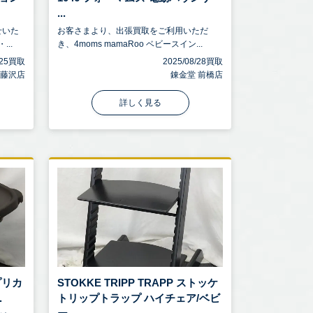
...
せいた
お客さまより、出張買取をご利用いただ
..
き、4moms mamaRoo ベビースイン...
0/25買取
2025/08/28買取
 藤沢店
錬金堂 前橋店
詳しく見る
ップリカ
STOKKE TRIPP TRAPP ストッケ
.
トリップトラップ ハイチェア/ベビ