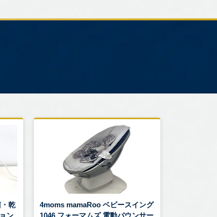
菌・乾
4moms mamaRoo ベビースイング
ジョン
1046 フォーマムズ 電動バウンサー