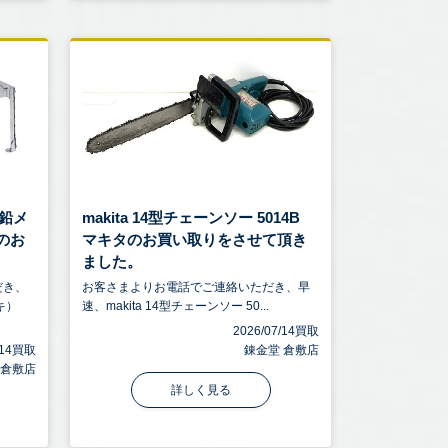
鉛メ
makita 14型チェーンソー 5014B
トのお
マキタのお買い取りをさせて頂き
ました。
だき、
お客さまよりお電話でご連絡いただき、早
キ）
速、makita 14型チェーンソー 50...
2026/07/14買取
7/14買取
錬金堂 倉敷店
 倉敷店
詳しく見る