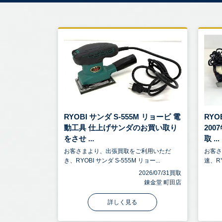
RYOBI サンダ S-555M リョービ 電
RYO
動工具 仕上げサンダのお買い取り
20
をさせ ...
取 ...
お客さまより、出張買取をご利用いただ
お客
き、RYOBI サンダ S-555M リョー...
速、RY
2026/07/31買取
錬金堂 町田店
詳しく見る