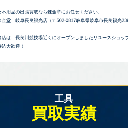
★不用品の出張買取なら錬金堂にお任せください。
錬金堂 岐阜長良福光店（〒502-0817岐阜県岐阜市長良福光239
当店は、長良川競技場近くにオープンしましたリユースショッ
持込大歓迎！
工具
買取実績