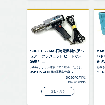
SURE PJ-214A 石崎電機製作所 シ
MA
ュアー プラジェット ヒートガン
バドリ
温度可 ...
み 充電
お客さまよりお電話にてご連絡いただき、
お客
SURE PJ-214A 石崎電機製作所 ...
き、M
2026/07/17買取
錬金堂 倉敷店
詳しく見る