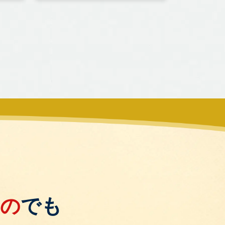
もの
でも