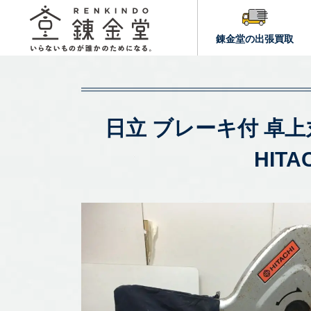
錬金堂の出張買取
日立 ブレーキ付 卓上丸のこ
HIT