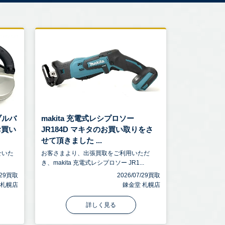
タブルバ
makita 充電式レシプロソー
お買い
JR184D マキタのお買い取りをさ
せて頂きました ...
せいた
お客さまより、出張買取をご利用いただ
き、makita 充電式レシプロソー JR1...
7/29買取
2026/07/29買取
 札幌店
錬金堂 札幌店
詳しく見る