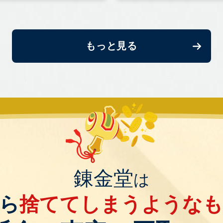
もっと見る
錬金堂
は
ら
捨ててしまうような