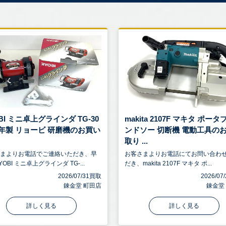
BI ミニ卓上グラインダ TG-30
makita 2107F マキタ ポー
07年製 リョービ 研磨機のお買い
ンドソー 切断機 電動工具の
取り ...
さまよりお電話でご連絡いただき、早
お客さまよりお電話にてお問い合わ
OBI ミニ卓上グラインダ TG-...
だき、makita 2107F マキタ ポ...
2026/07/31買取
2026/0
錬金堂 町田店
錬金堂
詳しく見る
詳しく見る