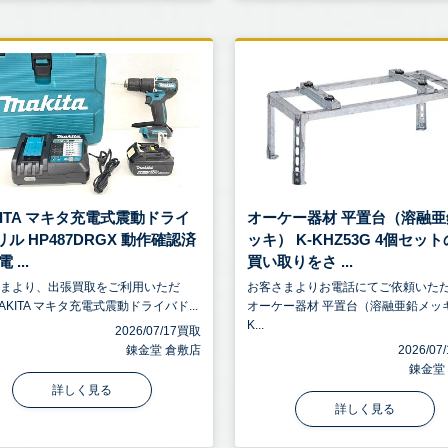
KITA マキタ充電式震動ドライ
オーケー器材 平置台（溶融亜
ル HP487DRGX 動作確認済
ッキ） K-KHZ53G 4個セッ
 ...
買い取りをさ ...
さまより、出張買取をご利用いただ
お客さまよりお電話にてご依頼いた
AKITA マキタ充電式震動ドライバド...
オーケー器材 平置台（溶融亜鉛メッ
K...
2026/07/17買取
錬金堂 倉敷店
2026/0
錬金堂
詳しく見る
詳しく見る