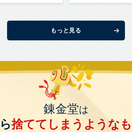
もっと見る
錬金堂
は
ら
捨ててしまうような