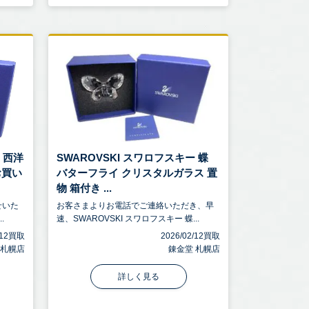
 西洋
SWAROVSKI スワロフスキー 蝶
お買い
バターフライ クリスタルガラス 置
物 箱付き ...
せいた
お客さまよりお電話でご連絡いただき、早
.
速、SWAROVSKI スワロフスキー 蝶...
2/12買取
2026/02/12買取
 札幌店
錬金堂 札幌店
詳しく見る