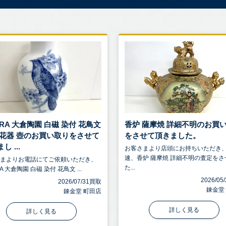
RA 大倉陶園 白磁 染付 花鳥文
香炉 薩摩焼 詳細不明のお買
 花器 壺のお買い取りをさせて
をさせて頂きました。
し ...
お客さまより店頭にお持ちいただき
速、香炉 薩摩焼 詳細不明の査定をさ
さまよりお電話にてご依頼いただき、
た...
A 大倉陶園 白磁 染付 花鳥文 ...
2026/0
2026/07/31買取
錬金堂
錬金堂 町田店
詳しく見る
詳しく見る