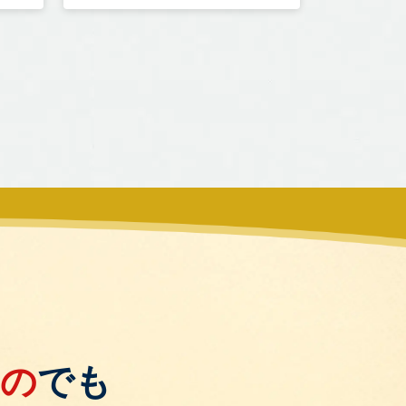
もの
でも