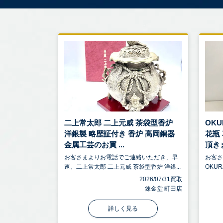
二上常太郎 二上元威 茶袋型香炉
OKU
洋銀製 略歴証付き 香炉 高岡銅器
花瓶
金属工芸のお買 ...
頂きま
お客さまよりお電話でご連絡いただき、早
お客
速、二上常太郎 二上元威 茶袋型香炉 洋銀...
OKUR
2026/07/31買取
錬金堂 町田店
詳しく見る