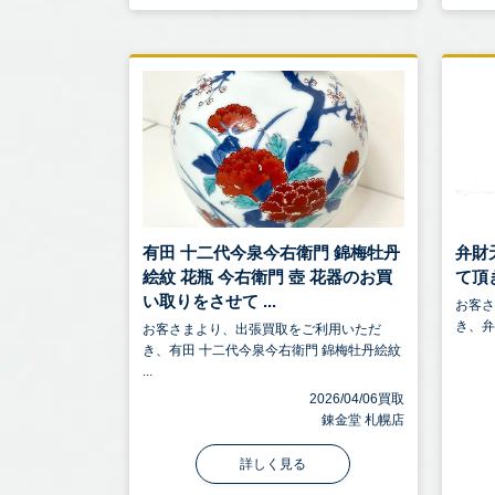
有田 十二代今泉今右衛門 錦梅牡丹
弁財
絵紋 花瓶 今右衛門 壺 花器のお買
て頂
い取りをさせて ...
お客
き、弁
お客さまより、出張買取をご利用いただ
き、有田 十二代今泉今右衛門 錦梅牡丹絵紋
...
2026/04/06買取
錬金堂 札幌店
詳しく見る