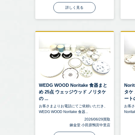
詳しく見る
WEDG WOOD Noritake 食器まと
Nor
め 25点 ウェッジウッド ノリタケ
タケ
の ...
ートの 
お客さまよりお電話にてご依頼いただき、
お客
WEDG WOOD Noritake 食器...
Nori
2026/06/29買取
錬金堂 小田原鴨宮中里店