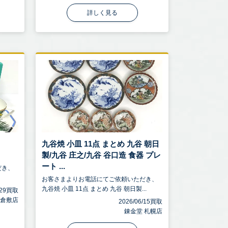
詳しく見る
九谷焼 小皿 11点 まとめ 九谷 朝日
製/九谷 庄之/九谷 谷口造 食器 プレ
ート ...
だき、
お客さまよりお電話にてご依頼いただき、
九谷焼 小皿 11点 まとめ 九谷 朝日製...
6/29買取
 倉敷店
2026/06/15買取
錬金堂 札幌店