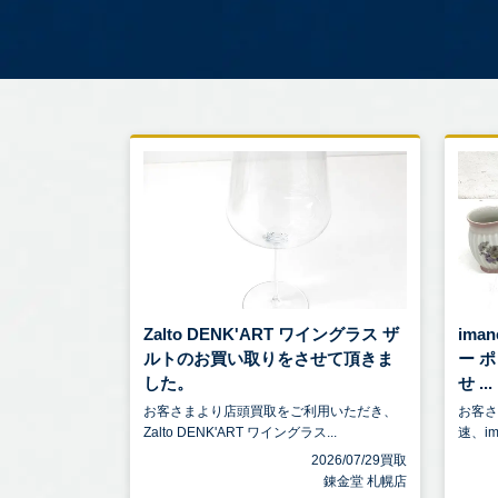
Zalto DENK'ART ワイングラス ザ
ima
ルトのお買い取りをさせて頂きま
ー 
した。
せ ...
お客さまより店頭買取をご利用いただき、
お客
Zalto DENK'ART ワイングラス...
速、im
2026/07/29買取
錬金堂 札幌店