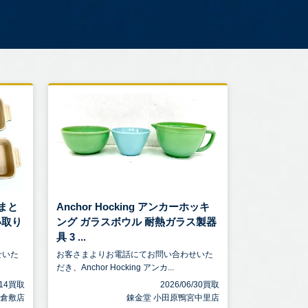
点まと
Anchor Hocking アンカーホッキ
い取り
ング ガラスボウル 耐熱ガラス製器
具 3 ...
せいた
お客さまよりお電話にてお問い合わせいた
だき、Anchor Hocking アンカ...
7/14買取
2026/06/30買取
 倉敷店
錬金堂 小田原鴨宮中里店