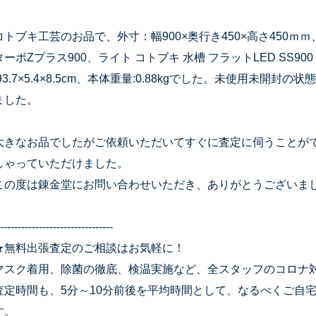
コトブキ工芸のお品で、外寸：幅900×奥行き450×高さ450ｍ
ターボZプラス900、ライト コトブキ 水槽 フラットLED SS90
:93.7×5.4×8.5cm、本体重量:0.88kgでした。未使用未
ました。
大きなお品でしたがご依頼いただいてすぐに査定に伺うことが
しゃっていただけました。
この度は錬金堂にお問い合わせいただき、ありがとうございま
--------------------------------
★無料出張査定のご相談はお気軽に！
マスク着用、除菌の徹底、検温実施など、全スタッフのコロナ
査定時間も、5分～10分前後を平均時間として、なるべくご自
す。