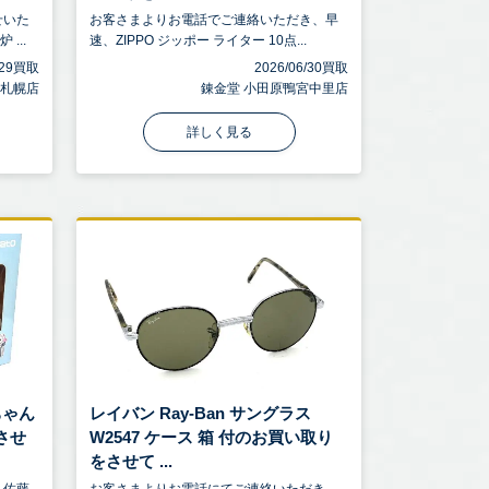
せいた
お客さまよりお電話でご連絡いただき、早
...
速、ZIPPO ジッポー ライター 10点...
7/29買取
2026/06/30買取
 札幌店
錬金堂 小田原鴨宮中里店
詳しく見る
ちゃん
レイバン Ray-Ban サングラス
させ
W2547 ケース 箱 付のお買い取り
をさせて ...