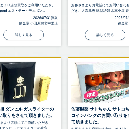
さまより店頭買取をご利用いただき、
お客さまよりお電話にてお問い合わ
Dupont エス・テー・デュポン...
だき、大森孝志 蝋型鋳銅 水車小屋 香炉 
2026/07/31買取
2026/0
錬金堂 小田原鴨宮中里店
錬金堂
詳しく見る
詳しく見る
hill ダンヒル ガスライターの
佐藤製薬 サトちゃん サトコ
い取りをさせて頂きました。
コインバンクのお買い取りを
て頂きました。
さまより店頭にてご依頼いただき、
ill ダンヒル ガスライターの査定...