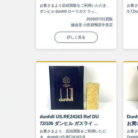
お客さまより店頭買取をご利用いただき、
お客
ダンヒル dunhill ローラガス ラッ...
S.T.
2026/07/31買取
錬金堂 小田原鴨宮中里店
詳しく見る
dunhill US.RE24163 Ref DU
Dun
72/105 ダンヒル ガスライ ...
お買
お客さまより、店頭買取をご利用いただ
お客
き、dunhill US.RE24163 R...
Dunh