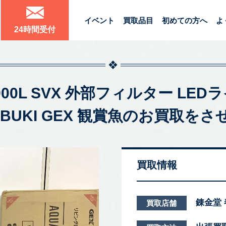
イベント
買取品目
初めての方へ
よ
24時間受付
900L SVX 外部フィルター LE
OBUKI GEX 観賞魚のお買取
買取情報
錬金堂
買取店舗