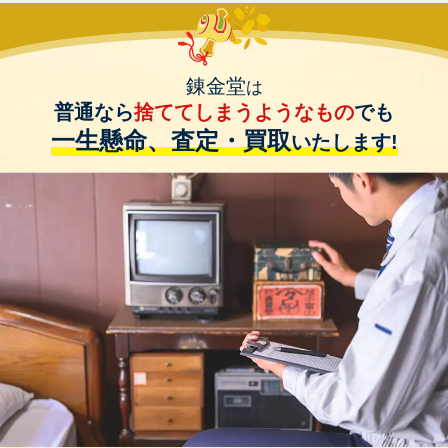
錬金堂
は
普通なら
捨ててしまうようなもの
でも
一生懸命、査定・買取
いたします!