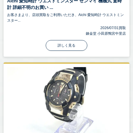
Aichi 愛知時計 ウエストミンスター ゼンマイ 機械式 置時
計 詳細不明のお買い ...
お客さまより、店頭買取をご利用いただき、Aichi 愛知時計 ウエストミン
スター...
2026/07/31買取
錬金堂 小田原鴨宮中里店
詳しく見る