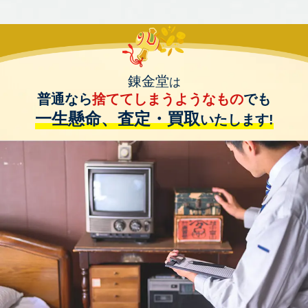
錬金堂
は
普通なら
捨ててしまうようなもの
でも
一生懸命、査定・買取
いたします!