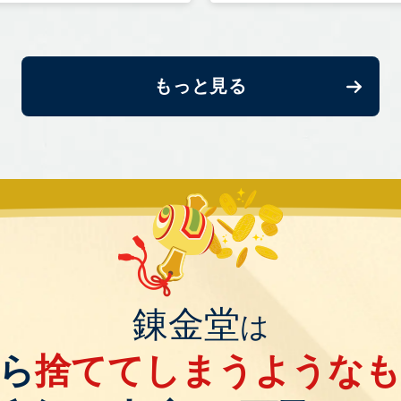
もっと見る
錬金堂
は
ら
捨ててしまうような