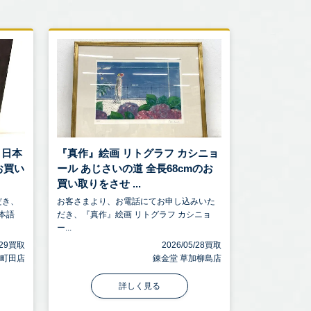
 日本
『真作』絵画 リトグラフ カシニョ
お買い
ール あじさいの道 全長68cmのお
買い取りをさせ ...
だき、
お客さまより、お電話にてお申し込みいた
本語
だき、『真作』絵画 リトグラフ カシニョ
ー...
5/29買取
2026/05/28買取
 町田店
錬金堂 草加柳島店
詳しく見る