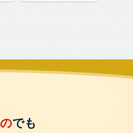
もの
でも