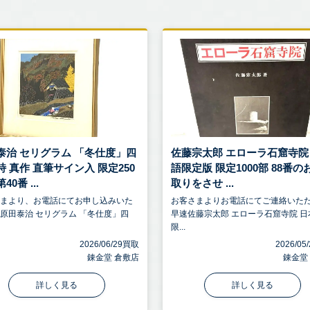
泰治 セリグラム 「冬仕度」四
佐藤宗太郎 エローラ石窟寺院
詩 真作 直筆サイン入 限定250
語限定版 限定1000部 88番の
40番 ...
取りをさせ ...
さまより、お電話にてお申し込みいた
お客さまよりお電話にてご連絡いた
原田泰治 セリグラム 「冬仕度」四
早速佐藤宗太郎 エローラ石窟寺院 日
限...
2026/06/29買取
2026/0
錬金堂 倉敷店
錬金堂
詳しく見る
詳しく見る