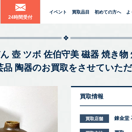
イベント
買取品目
初めての方へ
よ
24時間受付
ん 壺 ツボ 佐伯守美 磁器 焼き物
工芸品 陶器のお買取をさせていた
買取情報
錬金堂
買取店舗