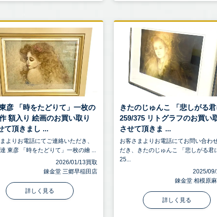
 東彦 「時をたどりて」一枚の
きたのじゅんこ 「悲しがる君
真作 額入り 絵画のお買い取り
259/375 リトグラフのお買い
て頂きまし ...
させて頂きま ...
さまよりお電話にてご連絡いただき、
お客さまよりお電話にてお問い合わ
達 東彦 「時をたどりて」一枚の繪 ...
だき、きたのじゅんこ 「悲しがる君
25...
2026/01/13買取
錬金堂 三郷早稲田店
2025/0
錬金堂 相模原
詳しく見る
詳しく見る