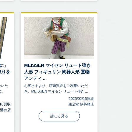
に」
MEISSEN マイセン リュート弾き
取りを
人形 フィギュリン 陶器人形 置物
アンティ ...
せいた
お客さまより、店頭買取をご利用いただ
に」
き、MEISSEN マイセン リュート弾き ...
2025/02/15買取
9/10買取
錬金堂 伊勢崎店
麻溝台店
詳しく見る