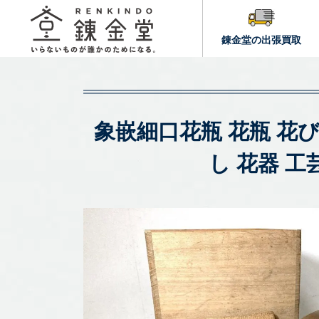
錬金堂の出張買取
象嵌細口花瓶 花瓶 花び
し 花器 