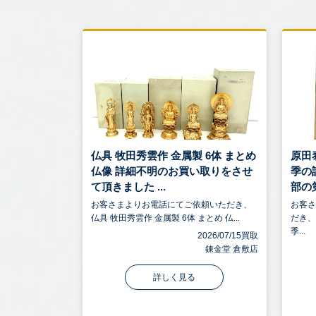
仏具 牧田秀雲作 金属製 6体 まとめ
原田
仏像 詳細不明のお買い取りをさせ
季の
て頂きました ...
部の第
お客さまよりお電話にてご依頼いただき、
お客
仏具 牧田秀雲作 金属製 6体 まとめ 仏...
だき、
季...
2026/07/15買取
錬金堂 倉敷店
詳しく見る