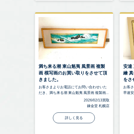
満ち来る潮 東山魁夷 風景画 複製
安達
画 模写画のお買い取りをさせて頂
繪 
きました。
をさせ
お客さまよりお電話にてお問い合わせいた
お客
だき、満ち来る潮 東山魁夷 風景画 複製画...
早速安
2026/02/13買取
錬金堂 札幌店
詳しく見る