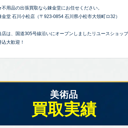
★不用品の出張買取なら錬金堂にお任せください。
錬金堂 石川小松店（〒923-0854 石川県小松市大領町ロ32）
当店は、国道305号線沿いにオープンしましたリユースショッ
持込大歓迎！
美術品
買取実績