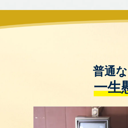
普通な
一生