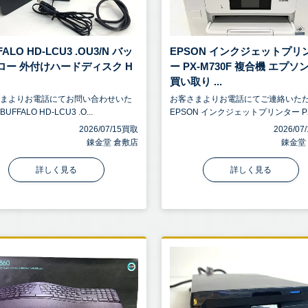
FALO HD-LCU3 .OU3/N バッ
EPSON インクジェットプリ
ロー 外付けハードディスク H
ー PX-M730F 複合機 エプソ
買い取り ...
さまよりお電話にてお問い合わせいた
お客さまよりお電話にてご連絡いた
FFALO HD-LCU3 .O...
EPSON インクジェットプリンター PX.
2026/07/15買取
2026/0
錬金堂 倉敷店
錬金堂
詳しく見る
詳しく見る