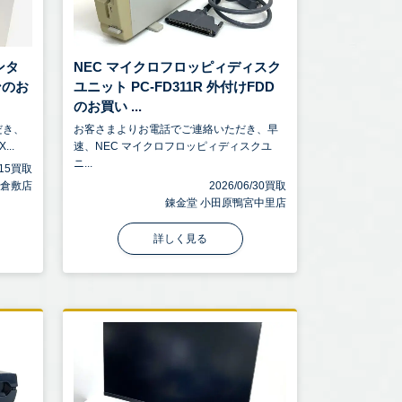
ンタ
NEC マイクロフロッピィディスク
ンのお
ユニット PC-FD311R 外付けFDD
のお買い ...
だき、
お客さまよりお電話でご連絡いただき、早
..
速、NEC マイクロフロッピィディスクユ
ニ...
7/15買取
 倉敷店
2026/06/30買取
錬金堂 小田原鴨宮中里店
詳しく見る