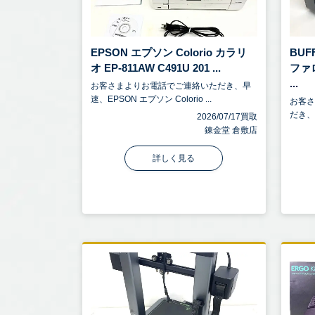
EPSON エプソン Colorio カラリ
BUF
オ EP-811AW C491U 201 ...
ファ
...
お客さまよりお電話でご連絡いただき、早
速、EPSON エプソン Colorio ...
お客
だき、BU
2026/07/17買取
錬金堂 倉敷店
詳しく見る