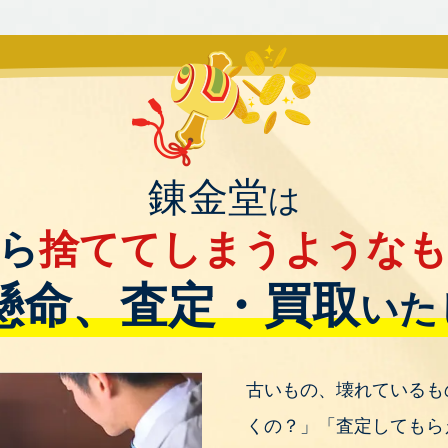
錬金堂
は
ら
捨ててしまうような
懸命、査定・買取
いた
古いもの、壊れているも
くの？」「査定してもら