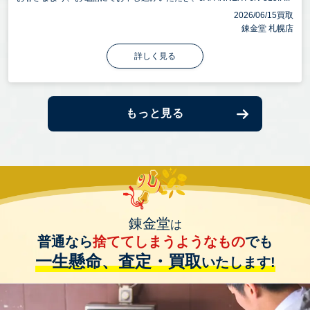
2026/06/15買取
錬金堂 札幌店
詳しく見る
もっと見る
錬金堂
は
普通なら
捨ててしまうようなもの
でも
一生懸命、査定・買取
いたします!