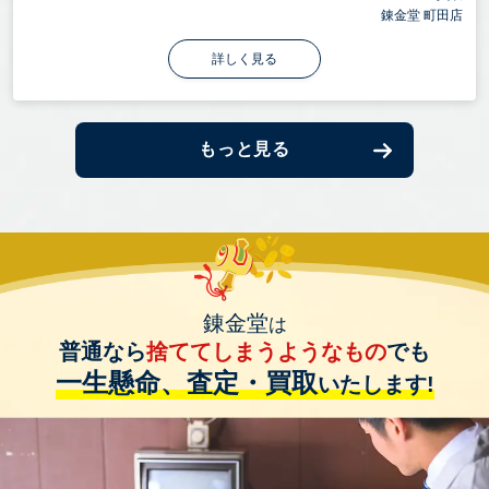
錬金堂 町田店
詳しく見る
もっと見る
錬金堂
は
普通なら
捨ててしまうようなもの
でも
一生懸命、査定・買取
いたします!