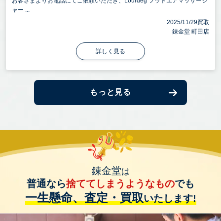
お客さまよりお電話にてご依頼いただき、Lourdeg フットエアマッサージ
ャー ...
2025/11/29買取
錬金堂 町田店
詳しく見る
もっと見る
錬金堂
は
普通なら
捨ててしまうようなもの
でも
一生懸命、査定・買取
いたします!