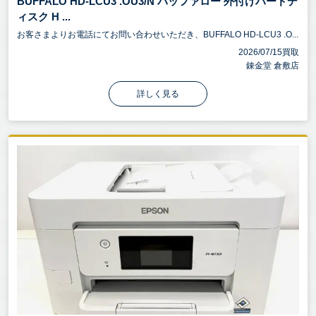
BUFFALO HD-LCU3 .OU3/N バッファロー 外付けハードデ
ィスク H ...
お客さまよりお電話にてお問い合わせいただき、BUFFALO HD-LCU3 .O...
2026/07/15買取
錬金堂 倉敷店
詳しく見る