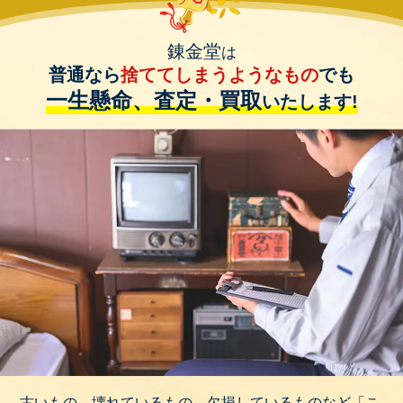
錬金堂
は
普通なら
捨ててしまうようなもの
でも
一生懸命、査定・買取
いたします!
古いもの、壊れているもの、欠損しているものなど「こ