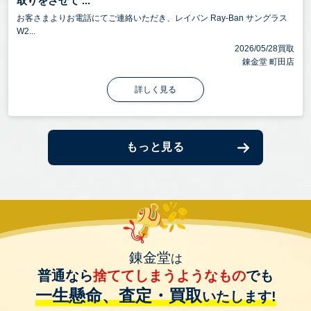
取りをさせて ...
お客さまよりお電話にてご連絡いただき、レイバン Ray-Ban サングラス
W2...
2026/05/28買取
錬金堂 町田店
詳しく見る
もっと見る
錬金堂
は
普通なら
捨ててしまうようなもの
でも
一生懸命、査定・買取
いたします!