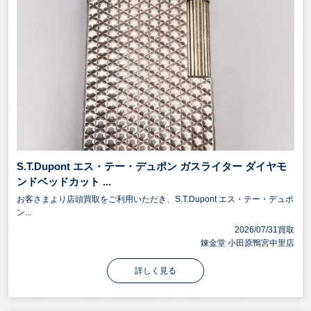
S.T.Dupont エス・テー・デュポン ガスライター ダイヤモ
ンドベッドカット ...
お客さまより店頭買取をご利用いただき、S.T.Dupont エス・テー・デュポ
ン...
2026/07/31買取
錬金堂 小田原鴨宮中里店
詳しく見る