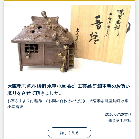
大森孝志 蝋型鋳銅 水車小屋 香炉 工芸品 詳細不明のお買い
取りをさせて頂きました。
お客さまよりお電話にてお問い合わせいただき、大森孝志 蝋型鋳銅 水車
小屋 香炉 ...
2026/07/29買取
錬金堂 札幌店
詳しく見る