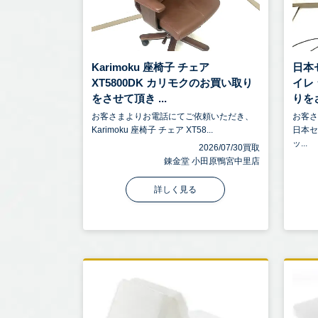
Karimoku 座椅子 チェア
日本
XT5800DK カリモクのお買い取り
イレ
をさせて頂き ...
りをさ
お客さまよりお電話にてご依頼いただき、
お客
Karimoku 座椅子 チェア XT58...
日本セ
ッ...
2026/07/30買取
錬金堂 小田原鴨宮中里店
詳しく見る