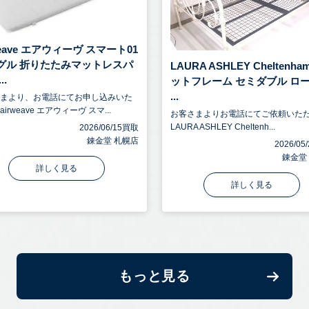
weave エアウィーヴ スマート01
グル 折りたたみマットレスパ
LAURA ASHLEY Cheltenha
..
ットフレーム セミダブル ロ
...
さまより、お電話にてお申し込みいた
irweave エアウィーヴ スマ...
お客さまよりお電話にてご依頼いた
LAURA ASHLEY Cheltenh...
2026/06/15買取
錬金堂 札幌店
2026/0
錬金堂
詳しく見る
詳しく見る
もっと見る