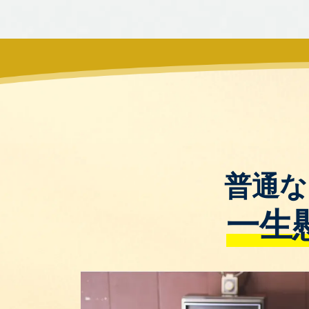
普通な
一生