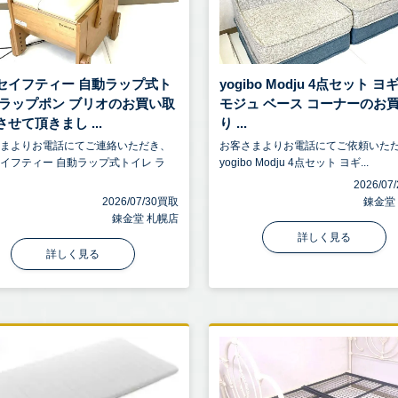
セイフティー 自動ラップ式ト
yogibo Modju 4点セット 
 ラップポン ブリオのお買い取
モジュ ベース コーナーのお
せて頂きまし ...
り ...
さまよりお電話にてご連絡いただき、
お客さまよりお電話にてご依頼いた
イフティー 自動ラップ式トイレ ラ
yogibo Modju 4点セット ヨギ...
2026/0
2026/07/30買取
錬金堂
錬金堂 札幌店
詳しく見る
詳しく見る