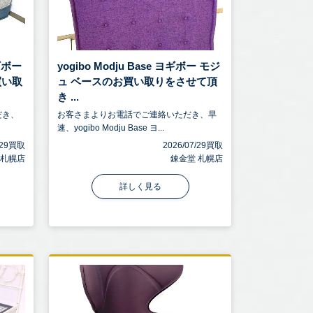
ヨギボー
yogibo Modju Base ヨギボー モジ
買い取
ュ ベースのお買い取りをさせて頂
き ...
だき、
お客さまよりお電話でご連絡いただき、早
速、yogibo Modju Base ヨ...
7/29買取
2026/07/29買取
 札幌店
錬金堂 札幌店
詳しく見る