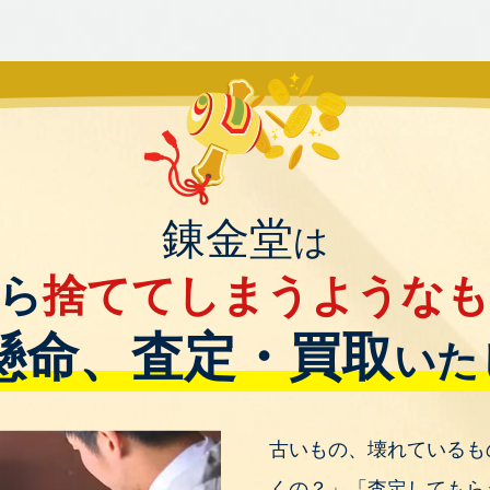
錬金堂
は
ら
捨ててしまうような
懸命、査定・買取
いた
古いもの、壊れているも
くの？」「査定してもら