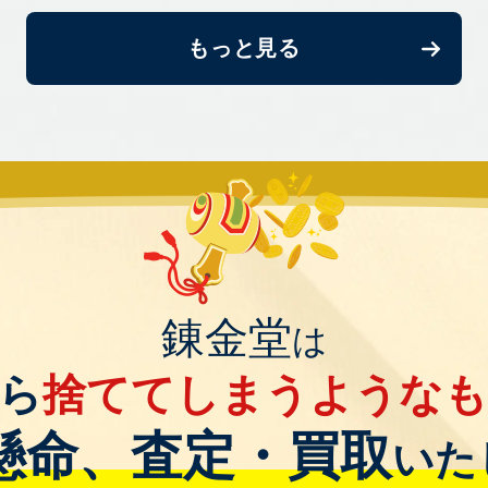
もっと見る
錬金堂
は
ら
捨ててしまうような
懸命、査定・買取
いた