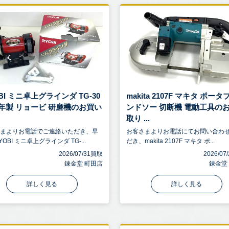
BI ミニ卓上グラインダ TG-30
makita 2107F マキタ ポー
07年製 リョービ 研磨機のお買い
ンドソー 切断機 電動工具の
取り ...
さまよりお電話でご連絡いただき、早
お客さまよりお電話にてお問い合わ
OBI ミニ卓上グラインダ TG-...
だき、makita 2107F マキタ ポ...
2026/07/31買取
2026/0
錬金堂 町田店
錬金堂
詳しく見る
詳しく見る