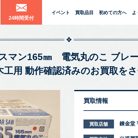
イベント
買取品目
初めての方へ
よ
24時間受付
アースマン165㎜ 電気丸のこ ブレーキ
コ 木工用 動作確認済みのお買取
買取情報
錬金堂
買取店舗