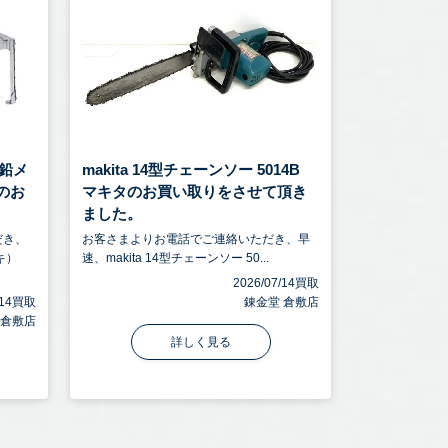
鉛メ
makita 14型チェーンソー 5014B
トのお
マキタのお買い取りをさせて頂き
ました。
だき、
お客さまよりお電話でご連絡いただき、早
キ）
速、makita 14型チェーンソー 50...
2026/07/14買取
7/14買取
錬金堂 倉敷店
 倉敷店
詳しく見る