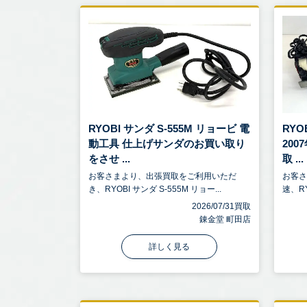
RYOBI サンダ S-555M リョービ 電
RYO
動工具 仕上げサンダのお買い取り
20
をさせ ...
取 ...
お客さまより、出張買取をご利用いただ
お客
き、RYOBI サンダ S-555M リョー...
速、RY
2026/07/31買取
錬金堂 町田店
詳しく見る