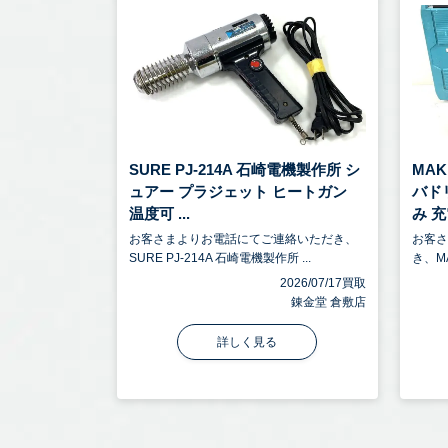
SURE PJ-214A 石崎電機製作所 シ
MA
ュアー プラジェット ヒートガン
バドリ
温度可 ...
み 充電
お客さまよりお電話にてご連絡いただき、
お客
SURE PJ-214A 石崎電機製作所 ...
き、M
2026/07/17買取
錬金堂 倉敷店
詳しく見る