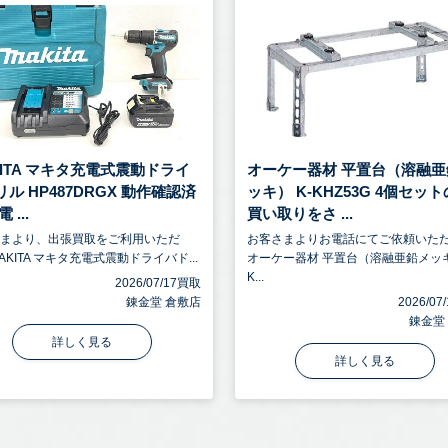
KITA マキタ充電式震動ドライ
オーケー器材 平置台（溶融亜
ル HP487DRGX 動作確認済
ッキ） K-KHZ53G 4個セッ
 ...
買い取りをさ ...
さまより、出張買取をご利用いただ
お客さまよりお電話にてご依頼いた
AKITA マキタ充電式震動ドライバド...
オーケー器材 平置台（溶融亜鉛メッ
K...
2026/07/17買取
錬金堂 倉敷店
2026/0
錬金堂
詳しく見る
詳しく見る