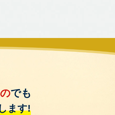
もの
でも
します!