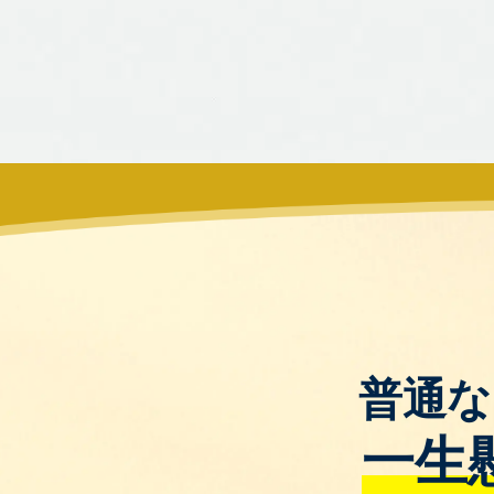
普通な
一生