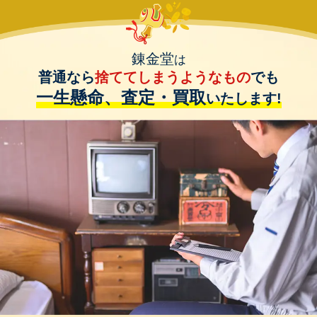
錬金堂
は
普通なら
捨ててしまうようなもの
でも
一生懸命、査定・買取
いたします!