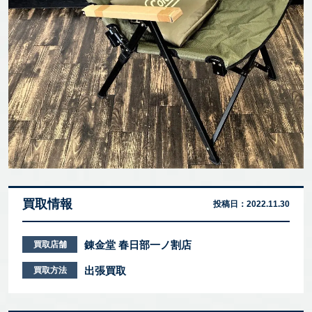
買取情報
投稿日：
2022.11.30
錬金堂 春日部一ノ割店
買取店舗
出張買取
買取方法