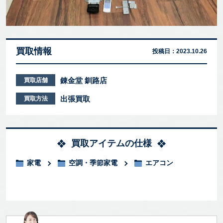
買取情報
投稿日：
2023.10.26
錬金堂 釧路店
買取店舗
出張買取
買取方法
買取アイテムの仕様
家電
空調・季節家電
エアコン