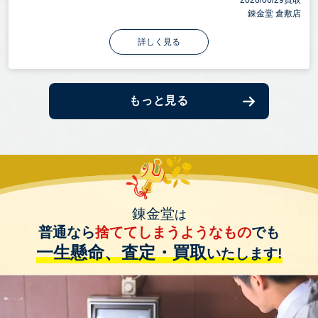
2026/06/29買取
錬金堂 倉敷店
詳しく見る
もっと見る
錬金堂
は
普通なら
捨ててしまうようなもの
でも
一生懸命、査定・買取
いたします!