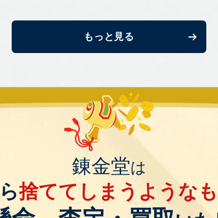
もっと見る
錬金堂
は
ら
捨ててしまうような