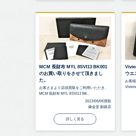
MCM 長財布 MYL 8SVI13 BK001
Viv
のお買い取りをさせて頂きまし
ウエス
た。
お客
Vivie
お客さまより店頭買取をご利用いただき、
MCM 長財布 MYL 8SVI13 BK...
2023/06/06買取
錬金堂 釧路店
詳しく見る