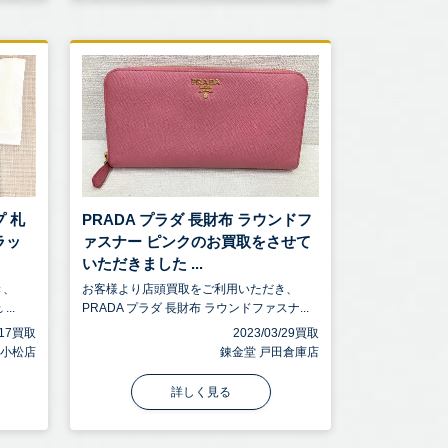
プ 札
PRADA プラダ 長財布 ラウンドフ
ラッ
ァスナー ピンクのお買取をさせて
いただきました ...
き、
お客様より店頭買取をご利用いただき、
..
PRADA プラダ 長財布 ラウンドファスナ...
4/17買取
2023/03/29買取
川小松店
錬金堂 戸田倉庫店
詳しく見る