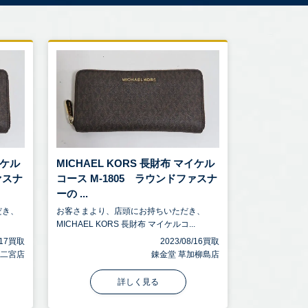
イケル
MICHAEL KORS 長財布 マイケル
ァスナ
コース M-1805 ラウンドファスナ
ーの ...
だき、
お客さまより、店頭にお持ちいただき、
MICHAEL KORS 長財布 マイケルコ...
9/17買取
2023/08/16買取
 二宮店
錬金堂 草加柳島店
詳しく見る