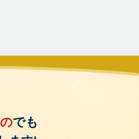
もの
でも