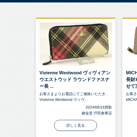
Vivienne Westwood ヴィヴィアン
MIC
ウエストウッド ラウンドファスナ
長財
ー長 ...
せて頂
お客さまよりお電話にてご連絡いただき、
お客
Vivienne Westwood ヴィヴ...
MICH
2024/06/16買取
錬金堂 戸田倉庫店
詳しく見る