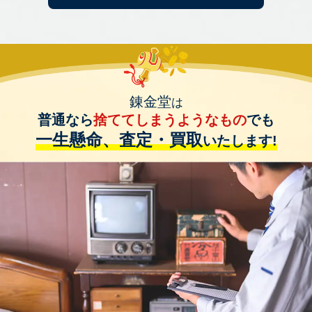
錬金堂
は
普通なら
捨ててしまうようなもの
でも
一生懸命、査定・買取
いたします!