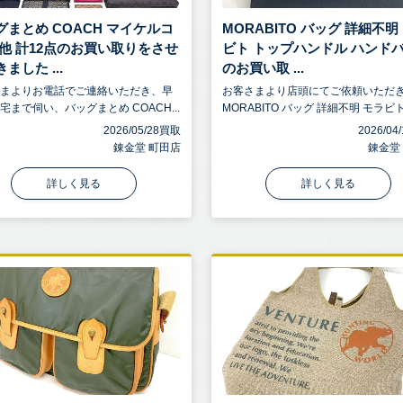
グまとめ COACH マイケルコ
MORABITO バッグ 詳細不明
 他 計12点のお買い取りをさせ
ビト トップハンドル ハンド
ました ...
のお買い取 ...
さまよりお電話でご連絡いただき、早
お客さまより店頭にてご依頼いただ
宅まで伺い、バッグまとめ COACH...
MORABITO バッグ 詳細不明 モラビト.
2026/05/28買取
2026/0
錬金堂 町田店
錬金堂
詳しく見る
詳しく見る