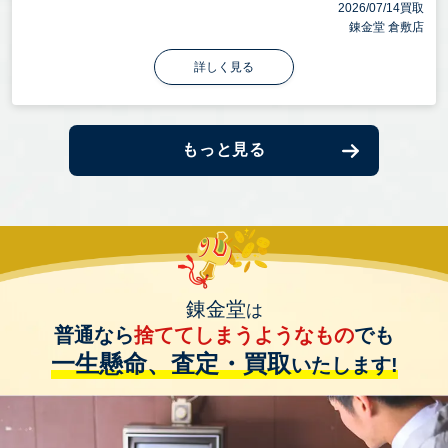
2026/07/14買取
錬金堂 倉敷店
詳しく見る
もっと見る
錬金堂
は
普通なら
捨ててしまうようなもの
でも
一生懸命、査定・買取
いたします!