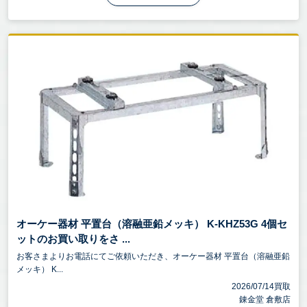
オーケー器材 平置台（溶融亜鉛メッキ） K-KHZ53G 4個セ
ットのお買い取りをさ ...
お客さまよりお電話にてご依頼いただき、オーケー器材 平置台（溶融亜鉛
メッキ） K...
2026/07/14買取
錬金堂 倉敷店