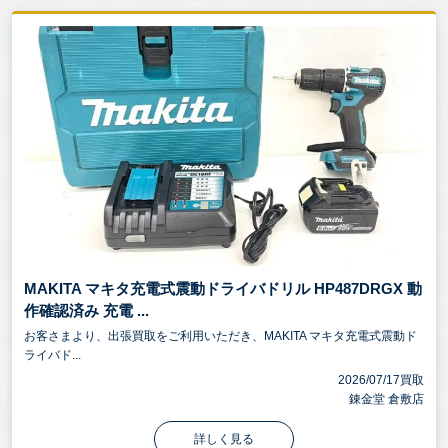
MAKITA マキタ充電式震動ドライバドリル HP487DRGX 動
作確認済み 充電 ...
お客さまより、出張買取をご利用いただき、MAKITA マキタ充電式震動ド
ライバド...
2026/07/17買取
錬金堂 倉敷店
詳しく見る