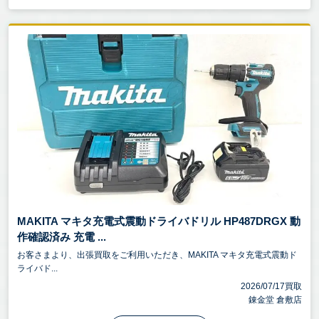
MAKITA マキタ充電式震動ドライバドリル HP487DRGX 動
作確認済み 充電 ...
お客さまより、出張買取をご利用いただき、MAKITA マキタ充電式震動ド
ライバド...
2026/07/17買取
錬金堂 倉敷店