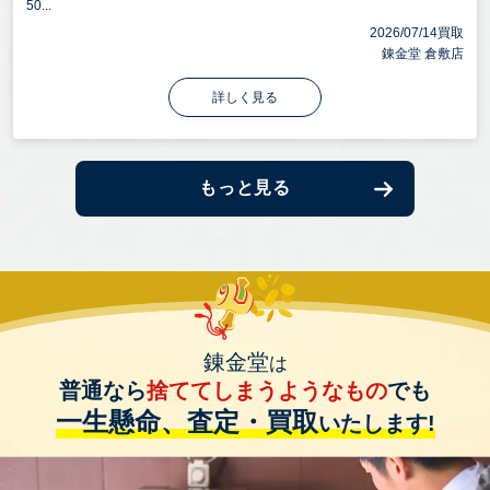
50...
2026/07/14買取
錬金堂 倉敷店
詳しく見る
もっと見る
錬金堂
は
普通なら
捨ててしまうようなもの
でも
一生懸命、査定・買取
いたします!