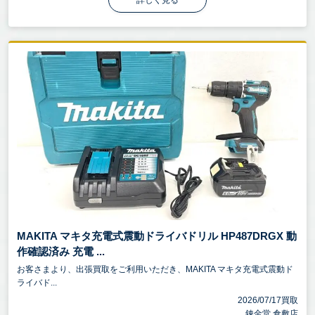
詳しく見る
MAKITA マキタ充電式震動ドライバドリル HP487DRGX 動
作確認済み 充電 ...
お客さまより、出張買取をご利用いただき、MAKITA マキタ充電式震動ド
ライバド...
2026/07/17買取
錬金堂 倉敷店