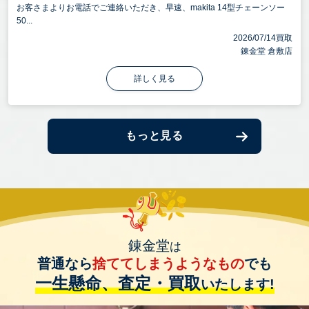
お客さまよりお電話でご連絡いただき、早速、makita 14型チェーンソー
50...
2026/07/14買取
錬金堂 倉敷店
詳しく見る
もっと見る
錬金堂
は
普通なら
捨ててしまうようなもの
でも
一生懸命、査定・買取
いたします!