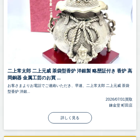
二上常太郎 二上元威 茶袋型香炉 洋銀製 略歴証付き 香炉 高
岡銅器 金属工芸のお買 ...
お客さまよりお電話でご連絡いただき、早速、二上常太郎 二上元威 茶袋
型香炉 洋銀...
2026/07/31買取
錬金堂 町田店
詳しく見る