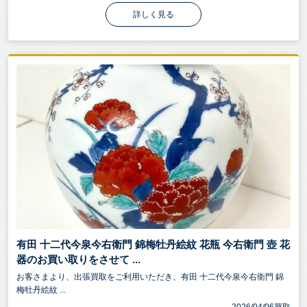
詳しく見る
有田 十二代今泉今右衛門 錦梅牡丹絵紋 花瓶 今右衛門 壺 花
器のお買い取りをさせて ...
お客さまより、出張買取をご利用いただき、有田 十二代今泉今右衛門 錦
梅牡丹絵紋 ...