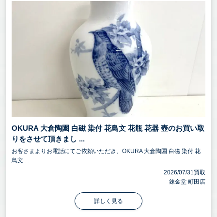
OKURA 大倉陶園 白磁 染付 花鳥文 花瓶 花器 壺のお買い取
りをさせて頂きまし ...
お客さまよりお電話にてご依頼いただき、OKURA 大倉陶園 白磁 染付 花
鳥文 ...
2026/07/31買取
錬金堂 町田店
詳しく見る