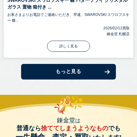
SWAROVSKI スワロフスキー 蝶 バターフライ クリスタル
ガラス 置物 箱付き ...
お客さまよりお電話でご連絡いただき、早速、SWAROVSKI スワロフスキ
ー 蝶...
2026/02/12買取
錬金堂 札幌店
詳しく見る
もっと見る
錬金堂
は
普通なら
捨ててしまうようなもの
でも
一生懸命、査定・買取