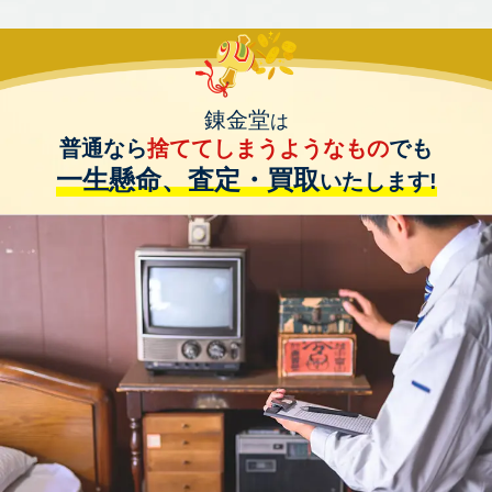
錬金堂
は
普通なら
捨ててしまうようなもの
でも
一生懸命、査定・買取
いたします!