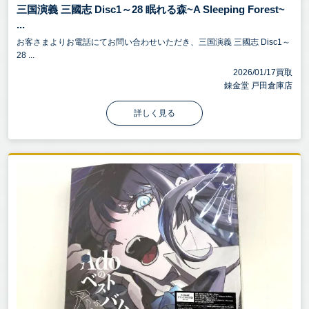
三国演義 三國志 Disc1～28 眠れる森~A Sleeping Forest~
...
お客さまよりお電話にてお問い合わせいただき、三国演義 三國志 Disc1～
28 ...
2026/01/17買取
錬金堂 戸田倉庫店
詳しく見る