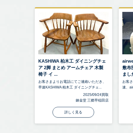
KASHIWA 柏木工 ダイニングチェ
air
ア 2脚 まとめ アームチェア 木製
敷布
椅子 イ ...
まし
お客さまよりお電話にてご連絡いただき、
お客
早速KASHIWA 柏木工 ダイニングチェ...
速、ai
2025/09/24買取
錬金堂 三郷早稲田店
詳しく見る