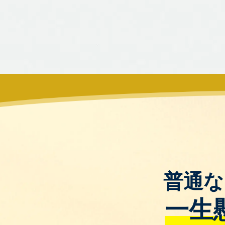
普通な
一生