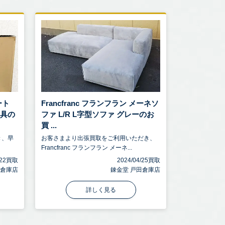
ート
Francfranc フランフラン メーネソ
寝具の
ファ L/R L字型ソファ グレーのお
買 ...
き、早
お客さまより出張買取をご利用いただき、
Francfranc フランフラン メーネ...
1/22買取
2024/04/25買取
田倉庫店
錬金堂 戸田倉庫店
詳しく見る