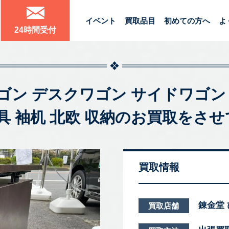
イベント
買取品目
初めての方へ
よ
24時間受付
ク ワゴン デスクワゴン サイドワゴ
習 家具 袖机 北欧 収納のお買取を
買取情報
錬金堂
買取店舗