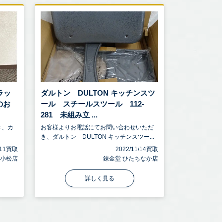
ラッ
ダルトン DULTON キッチンスツ
のお
ール スチールスツール 112-
281 未組み立 ...
き、カ
お客様よりお電話にてお問い合わせいただ
き、ダルトン DULTON キッチンスツー...
4/11買取
2022/11/14買取
川小松店
錬金堂 ひたちなか店
詳しく見る