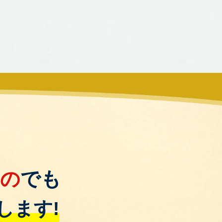
もの
でも
します!