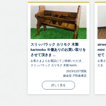
スリッパラック カリモク 木製
air
karimoku ※傷ありのお買い取りを
mi
させて頂きま ...
せて .
お客さまよりお電話にてご依頼いただき、
お客
スリッパラック カリモク 木製 karim...
だき、a
2023/12/27買取
錬金堂 戸田倉庫店
詳しく見る