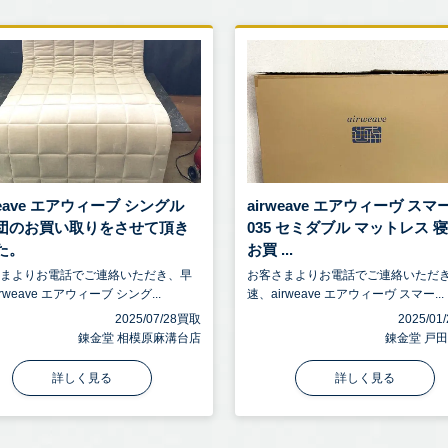
weave エアウィーブ シングル
airweave エアウィーヴ スマ
団のお買い取りをさせて頂き
035 セミダブル マットレス 
た。
お買 ...
さまよりお電話でご連絡いただき、早
お客さまよりお電話でご連絡いただ
rweave エアウィーブ シング...
速、airweave エアウィーヴ スマー...
2025/07/28買取
2025/0
錬金堂 相模原麻溝台店
錬金堂 戸
詳しく見る
詳しく見る