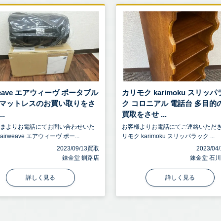
weave エアウィーヴ ポータブル
カリモク karimoku スリッパ
ni マットレスのお買い取りをさ
ク コロニアル 電話台 多目的
..
買取をさせ ...
さまよりお電話にてお問い合わせいた
お客様よりお電話にてご連絡いただ
irweave エアウィーヴ ポー...
リモク karimoku スリッパラック ...
2023/09/13買取
2023/0
錬金堂 釧路店
錬金堂 石
詳しく見る
詳しく見る