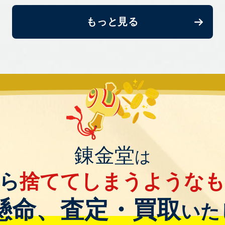
もっと見る
錬金堂
は
ら
捨ててしまうような
懸命、査定・買取
いた