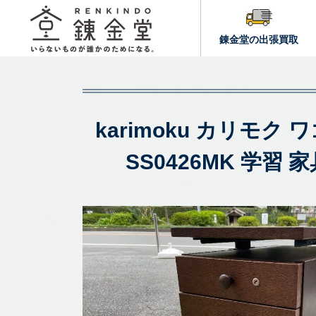
錬金堂の出張買取
karimoku カリモ
SS0426MK 学