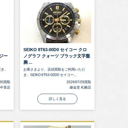
SEIKO 8T63-00D0 セイコー クロ
 ジー
ノグラフ クォーツ ブラック文字盤
腕 ...
だき、
お客さまより、店頭買取をご利用いただ
き、SEIKO 8T63-00D0 セイコー...
7/30買取
2026/07/29買取
宮中里店
錬金堂 札幌店
詳しく見る