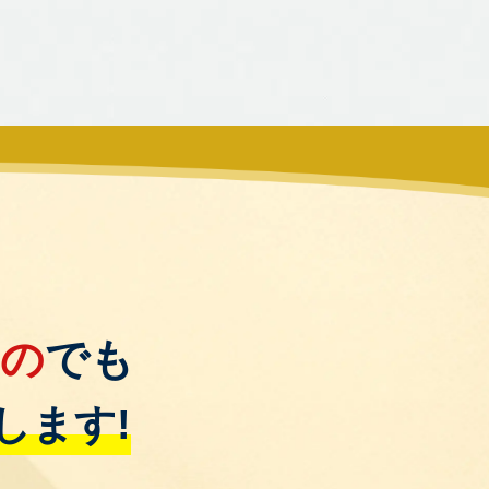
もの
でも
します!