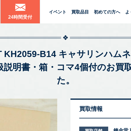
イベント
買取品目
初めての方へ
よ
24時間受付
ETT KH2059-B14 キャサリン
取扱説明書・箱・コマ4個付のお
た。
買取情報
錬金堂
買取店舗