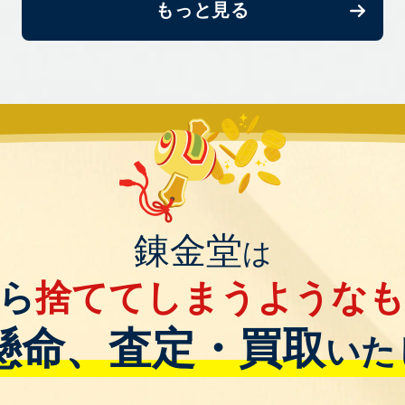
もっと見る
錬金堂
は
ら
捨ててしまうような
懸命、査定・買取
いた