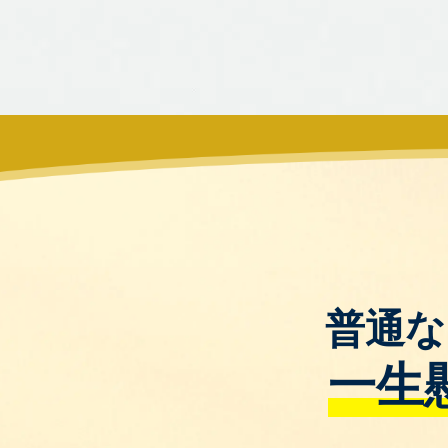
普通な
一生