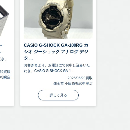
-
CASIO G-SHOCK GA-100RG カ
.
シオ ジーショック アナログ デジ
タ ...
だき、
お客さまより、お電話にてお申し込みいた
だき、CASIO G-SHOCK GA-1...
6/29買取
 札幌店
2026/06/29買取
錬金堂 小田原鴨宮中里店
詳しく見る