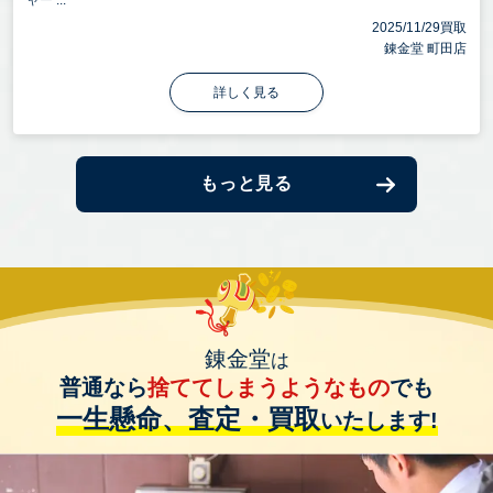
ャー ...
2025/11/29買取
錬金堂 町田店
詳しく見る
もっと見る
錬金堂
は
普通なら
捨ててしまうようなもの
でも
一生懸命、査定・買取
いたします!