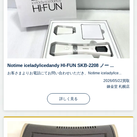
Notime icelady/icedandy HI-FUN SKB-2208 ノー ...
お客さまよりお電話にてお問い合わせいただき、Notime icelady/ice...
2026/05/22買取
錬金堂 札幌店
詳しく見る