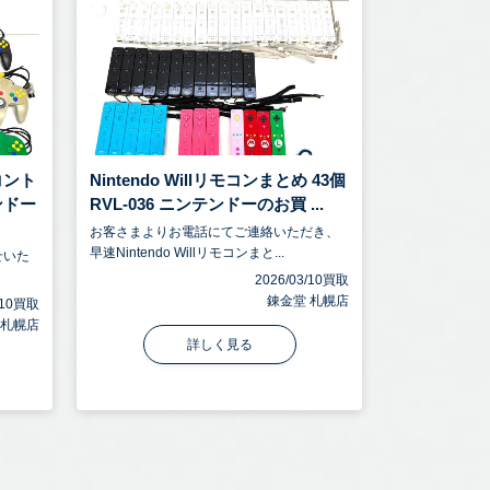
コント
Nintendo Willリモコンまとめ 43個
ンドー
RVL-036 ニンテンドーのお買 ...
お客さまよりお電話にてご連絡いただき、
早速Nintendo Willリモコンまと...
せいた
2026/03/10買取
錬金堂 札幌店
3/10買取
 札幌店
詳しく見る