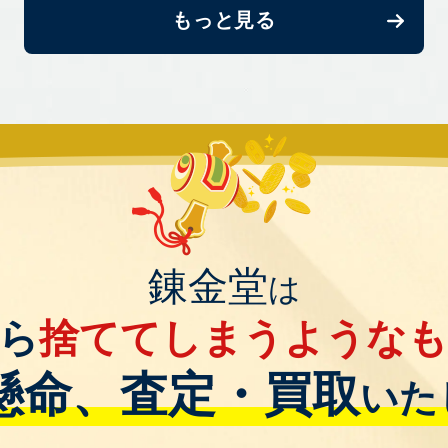
もっと見る
錬金堂
は
ら
捨ててしまうような
懸命、査定・買取
いた