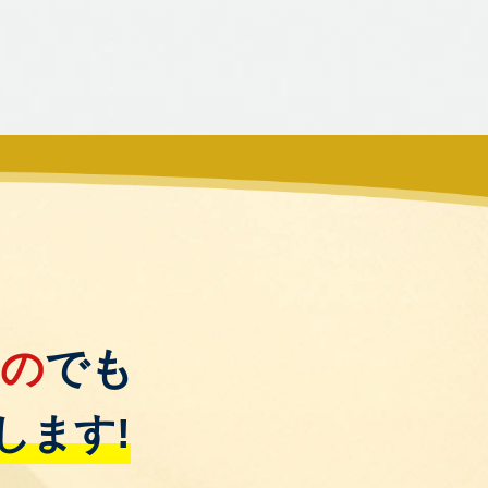
もの
でも
します!