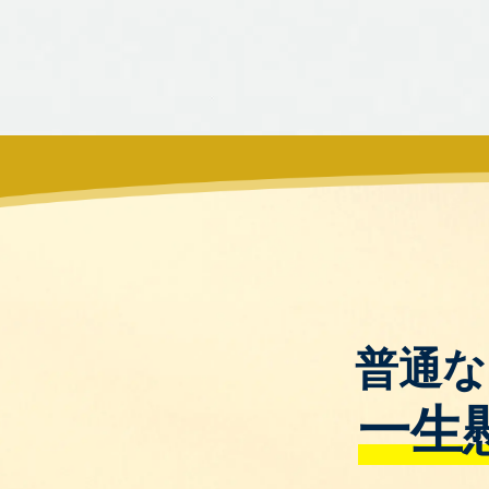
普通な
一生